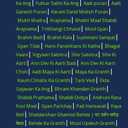
Ka Ang
Futkar Sakhi Ka Ang
Aadi puran
Aadi
101. (100) Bilas Bodh
31:46
102. (101) Sukh Sagar Bodh
08:37
Ganesh Puran
Karam Dand Moksh Puran
103. (102) Vigyaan Vihangam Bodh
06:24
Mukti Mudra
Arajnama
Bhakti Maal Shabdi
104. (103) Hirambar Bodh
05:46
105. (104) Muhammad Bodh
02:49
Arajnama
Tribhangi Chhand
Mool Gyan
106. (105) Kafir Bodh
03:31
Brahm Bedi
Brahm Kala
Sushmani Sampat
107. (106) Gyaan Sagar Ke Savaiyen
37:42
Gyan Tilak
Hans Paramhans Ki Katha
Bhagal
108. (107) Gaind Uchhal Ke Savaiyen
33:31
109. (108) Rekhte
51:12
Vaani
Vigyaan Satotra
Shiv Satotra
Shiv Ki
110. (109) Jhulne
25:39
Aarti
Ann Dev Ki Aarti Badi
Ann Dev Ki Aarti
111. (110) Areel
39:09
Choti
Aadi Maya Ki Aarti
Maya Ka Granth
112. (111) Baint Naseetnama
13:26
113. (112) Parsi Baint
28:11
Kaum Chhatis Ka Granth
Tark Vedi
Ekta
114. (113) Tambaku Baint
12:56
Upjavan Ka Ang
Bhram Khandan Granth
115. (114) Jhumakre
30:47
Shabdi Prathama
Shabdi Dvitya
Andruni Rasa
116. (115) Ashtang
21:03
117. (116) Raag Ramaini
02:33
Fool Maal
Gyan Parichay
Pad Hansavali
Kaya
118. (117) Brahm Ramaini
04:50
Beli
Shatdarshan Ghamod Behda | षट दर्शन घमोड़
119. (118) Aadi Ramaini
04:31
120. (119) Shabd Ramaini
01:13
बेहदा
Behde Ka Granth
Mool Updesh Granth