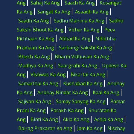
Ang
Sahaj Ka Ang
Saach Ka Ang
Kusangat
81. (80) Ann Dev Ki Aarti Choti
02:23
Ka Ang
Sangat Ka Ang
Asaadh Ka Ang
82. (81) Aadi Maya Ki Aarti
09:01
83. (82) Maya Ka Granth
09:26
Saadh Ka Ang
Sadhu Mahima Ka Ang
Sadhu
84. (83) Kaum Chhatis Ka Granth
07:48
Sakshi Bhoot Ka Ang
Vichar Ka Ang
Peev
85. (84) Tark Vedi
09:56
Pichhaan Ka Ang
Abhad Ka Ang
Nihichha
86. (85) Ekta Upjavan Ka Ang
06:29
87. (86) Bhram Khandan Granth
06:48
Pramaan Ka Ang
Sarbangi Sakshi Ka Ang
88. (87) Shabdi Prathama
05:40
Bhekh Ka Ang
Bharm Vidhusan Ka Ang
89. (88) Shabdi Dvitya
01:16
90. (89) Andruni Rasa Fool Maal
05:11
Madhya Ka Ang
Saargrahi Ka Ang
Updesh Ka
91. (90) Gyan Parichay
08:13
Ang
Vishwas Ka Ang
Bikartai Ka Ang
92. (91) Pad Hansavali
05:27
Samarthai Ka Ang
Kushabad Ka Ang
Anbhay
93. (92) Kaya Beli
11:20
94. (93) Shatdarshan Ghamod Behda
04:48
Ka Ang
Anbhay Nindat Ka Ang
Kaal Ka Ang
95. (94) Behde Ka Granth
14:52
Sajivan Ka Ang
Samay Sanyog Ka Ang
Pamar
96. (95) Mool Updesh Granth
03:58
Prani Ka Ang
Parakh Ka Ang
Shuratan Ka
97. (96) Alafnama
04:40
98. (97) Sarv Lakshana Granth
03:21
Ang
Binti Ka Ang
Akla Ka Ang
Achla Ka Ang
99. (98) Mool Mantra
01:03
Bairag Prakaran Ka Ang
Jam Ka Ang
Nischay
100. (99) Suraj Gayatri
00:30