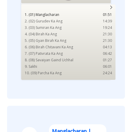
1. (01) Manglacharan
01:51
2. (02) Gurudev Ka Ang
14:39
3. (03) Sumiran Ka Ang
19:24
4. (04) Birah Ka Ang
21:30
5. (05) Gyan Birah Ka Ang
21:30
6. (06) Birah Chitavani Ka Ang
04:13
7. (07) Pativrata Ka Ang
06:42
8. (08) Savaiyan Gaind Uchhal
01:27
9. Sakhi
06:01
10. (09) Parcha Ka Ang
24:24
11. (10) Ras Ka Ang
16:49
12. (11) Lambi Ka Ang
06:38
13. (12) Jarna Ka Ang
13:12
14. (13) Hairan Ka Ang
08:39
15. (14) Laih Ka Ang
04:10
16. (15) Sukarmi Pativrata Ka Ang
01:29:05
17. (16) Chitavni Ka Ang
16:05
18. (17) Man Ka Ang
31:06
Manglacharan |
19. (18) Suksham Marg Ka Ang
05:38