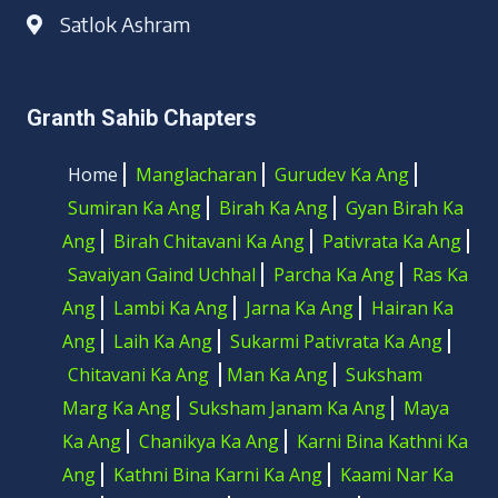
60. (59) Jam Ka Ang
02:25
Satlok Ashram
61. (60) Nischay Ka Ang
09:59
62. (61) Futkar Sakhi Ka Ang
06:36
63. (62) Aadi puran
01:57:27
64. (63) Aadi Ganesh Puran
22:44
Granth Sahib Chapters
65. (64) Karam Dand Moksh Puran
05:50
66. (65) Mukti Mudra
05:42
Home
Manglacharan
Gurudev Ka Ang
67. (66) Arajnama
06:03
68. (67) Bhakti Maal Shabdi Arajnama
18:10
Sumiran Ka Ang
Birah Ka Ang
Gyan Birah Ka
69. (68) Tribhangi Chhand
17:39
Ang
Birah Chitavani Ka Ang
Pativrata Ka Ang
70. (69) Mool Gyan
21:27
Savaiyan Gaind Uchhal
Parcha Ka Ang
Ras Ka
71. (70) Brahm Bedi
07:07
72. (71) Brahm Kalan
08:16
Ang
Lambi Ka Ang
Jarna Ka Ang
Hairan Ka
73. (72) Sushmani Sampat
08:07
Ang
Laih Ka Ang
Sukarmi Pativrata Ka Ang
74. (73) Gyan Tilak
07:35
75. (74) Hans Paramhans Ki Katha
09:22
Chitavani Ka Ang
Man Ka Ang
Suksham
76. (75) Bhagal Vaani
07:36
Marg Ka Ang
Suksham Janam Ka Ang
Maya
77. (76) Vigyaan Satotra
05:08
Ka Ang
Chanikya Ka Ang
Karni Bina Kathni Ka
78. (77) Shiv Satotra
04:12
79. (78) Shiv Ki Aarti
03:42
Ang
Kathni Bina Karni Ka Ang
Kaami Nar Ka
80. (79) Ann Dev Ki Aarti Badi
08:47