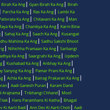
Birah Ka Ang
Gyan Birah Ka Ang
Birah
Parcha Ka Ang
Ras Ka Ang
Lambi Ka
Pativrata Ka Ang
Chitavani Ka Ang
Man
aya Ka Ang
Chanikya Ka Ang
Karni Bina
g
Sahaj Ka Ang
Saach Ka Ang
Kusangat
adhu Mahima Ka Ang
Sadhu Sakshi Bhoot
ng
Nihichha Pramaan Ka Ang
Sarbangi
adhya Ka Ang
Saargrahi Ka Ang
Updesh
ng
Kushabad Ka Ang
Anbhay Ka Ang
y Sanyog Ka Ang
Pamar Prani Ka Ang
ng
Achla Ka Ang
Bairag Prakaran Ka Ang
uran
Aadi Ganesh Puran
Karam Dand
di Arajnama
Tribhangi Chhand
Mool
Tilak
Hans Paramhans Ki Katha
Bhagal
 Ki Aarti Badi
Ann Dev Ki Aarti Choti
Aadi