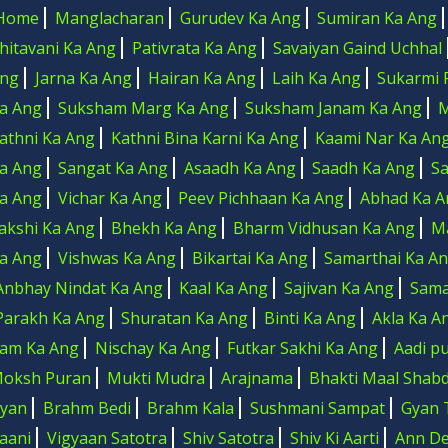
Home
Manglacharan
Gurudev Ka Ang
Sumiran Ka Ang
hitavani Ka Ang
Pativrata Ka Ang
Savaiyan Gaind Uchhal
ng
Jarna Ka Ang
Hairan Ka Ang
Laih Ka Ang
Sukarmi 
a Ang
Suksham Marg Ka Ang
Suksham Janam Ka Ang
M
athni Ka Ang
Kathni Bina Karni Ka Ang
Kaami Nar Ka An
a Ang
Sangat Ka Ang
Asaadh Ka Ang
Saadh Ka Ang
S
a Ang
Vichar Ka Ang
Peev Pichhaan Ka Ang
Abhad Ka A
akshi Ka Ang
Bhekh Ka Ang
Bharm Vidhusan Ka Ang
M
a Ang
Vishwas Ka Ang
Bikartai Ka Ang
Samarthai Ka A
Anbhay Nindat Ka Ang
Kaal Ka Ang
Sajivan Ka Ang
Sama
Parakh Ka Ang
Shuratan Ka Ang
Binti Ka Ang
Akla Ka A
Jam Ka Ang
Nischay Ka Ang
Futkar Sakhi Ka Ang
Aadi p
oksh Puran
Mukti Mudra
Arajnama
Bhakti Maal Shab
yan
Brahm Bedi
Brahm Kala
Sushmani Sampat
Gyan 
aani
Vigyaan Satotra
Shiv Satotra
Shiv Ki Aarti
Ann Dev