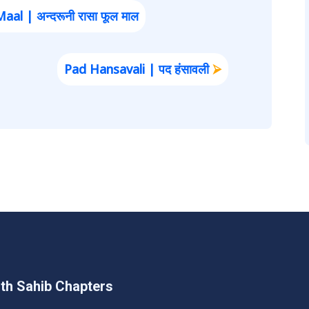
l | अन्दरूनी रासा फूल माल
Pad Hansavali | पद हंसावली
⮚
th Sahib Chapters