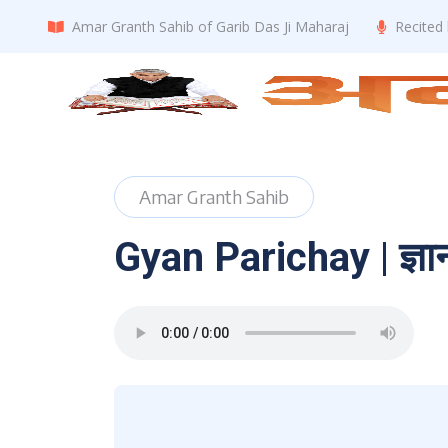
Amar Granth Sahib of Garib Das Ji Maharaj
Recited
Amar Granth Sahib
Gyan Parichay | ज्ञा