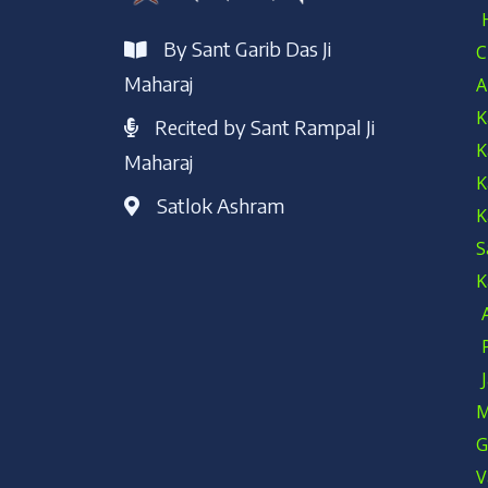
By Sant Garib Das Ji
C
Maharaj
A
K
Recited by Sant Rampal Ji
K
Maharaj
K
Satlok Ashram
K
S
K
M
G
V