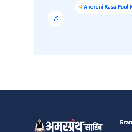
⮘
Andruni Rasa Fool Maa
Gran