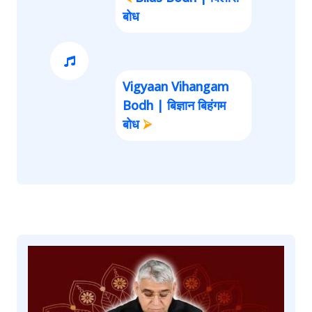
बोध
Vigyaan Vihangam
Bodh | बिज्ञान बिहंगम
बोध
⮚