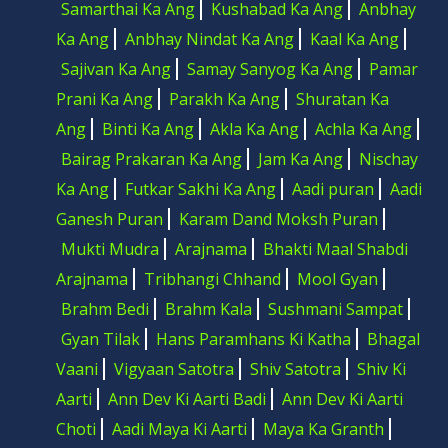
Samarthai Ka Ang
Kushabad Ka Ang
Anbhay
Ka Ang
Anbhay Nindat Ka Ang
Kaal Ka Ang
Sajivan Ka Ang
Samay Sanyog Ka Ang
Pamar
Prani Ka Ang
Parakh Ka Ang
Shuratan Ka
Ang
Binti Ka Ang
Akla Ka Ang
Achla Ka Ang
Bairag Prakaran Ka Ang
Jam Ka Ang
Nischay
Ka Ang
Futkar Sakhi Ka Ang
Aadi puran
Aadi
Ganesh Puran
Karam Dand Moksh Puran
Mukti Mudra
Arajnama
Bhakti Maal Shabdi
Arajnama
Tribhangi Chhand
Mool Gyan
Brahm Bedi
Brahm Kala
Sushmani Sampat
Gyan Tilak
Hans Paramhans Ki Katha
Bhagal
Vaani
Vigyaan Satotra
Shiv Satotra
Shiv Ki
Aarti
Ann Dev Ki Aarti Badi
Ann Dev Ki Aarti
Choti
Aadi Maya Ki Aarti
Maya Ka Granth