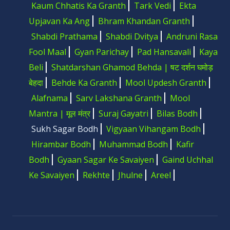
Kaum Chhatis Ka Granth
Tark Vedi
Ekta
Upjavan Ka Ang
Bhram Khandan Granth
Shabdi Prathama
Shabdi Dvitya
Andruni Rasa
Fool Maal
Gyan Parichay
Pad Hansavali
Kaya
Beli
Shatdarshan Ghamod Behda | षट दर्शन घमोड़
बेहदा
Behde Ka Granth
Mool Updesh Granth
Alafnama
Sarv Lakshana Granth
Mool
Mantra | मूल मंत्र
Suraj Gayatri
Bilas Bodh
Sukh Sagar Bodh
Vigyaan Vihangam Bodh
Hirambar Bodh
Muhammad Bodh
Kafir
Bodh
Gyaan Sagar Ke Savaiyen
Gaind Uchhal
Ke Savaiyen
Rekhte
Jhulne
Areel