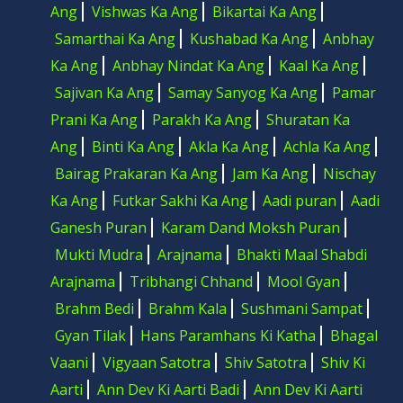
Ang
Vishwas Ka Ang
Bikartai Ka Ang
Samarthai Ka Ang
Kushabad Ka Ang
Anbhay
Ka Ang
Anbhay Nindat Ka Ang
Kaal Ka Ang
Sajivan Ka Ang
Samay Sanyog Ka Ang
Pamar
Prani Ka Ang
Parakh Ka Ang
Shuratan Ka
Ang
Binti Ka Ang
Akla Ka Ang
Achla Ka Ang
Bairag Prakaran Ka Ang
Jam Ka Ang
Nischay
Ka Ang
Futkar Sakhi Ka Ang
Aadi puran
Aadi
Ganesh Puran
Karam Dand Moksh Puran
Mukti Mudra
Arajnama
Bhakti Maal Shabdi
Arajnama
Tribhangi Chhand
Mool Gyan
Brahm Bedi
Brahm Kala
Sushmani Sampat
Gyan Tilak
Hans Paramhans Ki Katha
Bhagal
Vaani
Vigyaan Satotra
Shiv Satotra
Shiv Ki
Aarti
Ann Dev Ki Aarti Badi
Ann Dev Ki Aarti