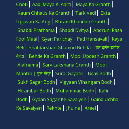
Choti
Aadi Maya Ki Aarti
Maya Ka Granth
Kaum Chhatis Ka Granth
Tark Vedi
Ekta
Upjavan Ka Ang
Bhram Khandan Granth
Shabdi Prathama
Shabdi Dvitya
Andruni Rasa
Fool Maal
Gyan Parichay
Pad Hansavali
Kaya
Beli
Shatdarshan Ghamod Behda | षट दर्शन घमोड़
बेहदा
Behde Ka Granth
Mool Updesh Granth
Alafnama
Sarv Lakshana Granth
Mool
Mantra | मूल मंत्र
Suraj Gayatri
Bilas Bodh
Sukh Sagar Bodh
Vigyaan Vihangam Bodh
Hirambar Bodh
Muhammad Bodh
Kafir
Bodh
Gyaan Sagar Ke Savaiyen
Gaind Uchhal
Ke Savaiyen
Rekhte
Jhulne
Areel