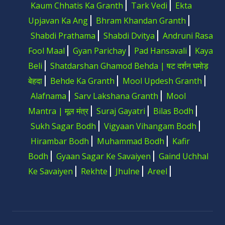
Kaum Chhatis Ka Granth
Tark Vedi
Ekta
Upjavan Ka Ang
Bhram Khandan Granth
Shabdi Prathama
Shabdi Dvitya
Andruni Rasa
Fool Maal
Gyan Parichay
Pad Hansavali
Kaya
Beli
Shatdarshan Ghamod Behda | षट दर्शन घमोड़
बेहदा
Behde Ka Granth
Mool Updesh Granth
Alafnama
Sarv Lakshana Granth
Mool
Mantra | मूल मंत्र
Suraj Gayatri
Bilas Bodh
Sukh Sagar Bodh
Vigyaan Vihangam Bodh
Hirambar Bodh
Muhammad Bodh
Kafir
Bodh
Gyaan Sagar Ke Savaiyen
Gaind Uchhal
Ke Savaiyen
Rekhte
Jhulne
Areel