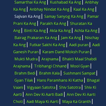
Samarthai Ka Ang
Kushabad Ka Ang
Anbhay
Ka Ang
Anbhay Nindat Ka Ang
Kaal Ka Ang
Sajivan Ka Ang
Samay Sanyog Ka Ang
Pamar
Prani Ka Ang
Parakh Ka Ang
Shuratan Ka
Ang
Binti Ka Ang
Akla Ka Ang
Achla Ka Ang
Bairag Prakaran Ka Ang
Jam Ka Ang
Nischay
Ka Ang
Futkar Sakhi Ka Ang
Aadi puran
Aadi
Ganesh Puran
Karam Dand Moksh Puran
Mukti Mudra
Arajnama
Bhakti Maal Shabdi
Arajnama
Tribhangi Chhand
Mool Gyan
Brahm Bedi
Brahm Kala
Sushmani Sampat
Gyan Tilak
Hans Paramhans Ki Katha
Bhagal
Vaani
Vigyaan Satotra
Shiv Satotra
Shiv Ki
Aarti
Ann Dev Ki Aarti Badi
Ann Dev Ki Aarti
Choti
Aadi Maya Ki Aarti
Maya Ka Granth