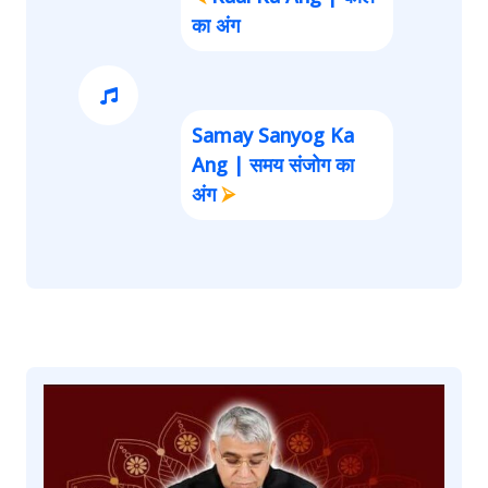
का अंग
Samay Sanyog Ka
Ang | समय संजोग का
अंग
⮚