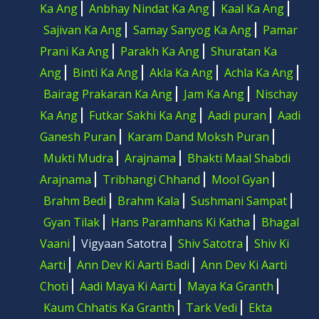
Ka Ang
Anbhay Nindat Ka Ang
Kaal Ka Ang
Sajivan Ka Ang
Samay Sanyog Ka Ang
Pamar
Prani Ka Ang
Parakh Ka Ang
Shuratan Ka
Ang
Binti Ka Ang
Akla Ka Ang
Achla Ka Ang
Bairag Prakaran Ka Ang
Jam Ka Ang
Nischay
Ka Ang
Futkar Sakhi Ka Ang
Aadi puran
Aadi
Ganesh Puran
Karam Dand Moksh Puran
Mukti Mudra
Arajnama
Bhakti Maal Shabdi
Arajnama
Tribhangi Chhand
Mool Gyan
Brahm Bedi
Brahm Kala
Sushmani Sampat
Gyan Tilak
Hans Paramhans Ki Katha
Bhagal
Vaani
Vigyaan Satotra
Shiv Satotra
Shiv Ki
Aarti
Ann Dev Ki Aarti Badi
Ann Dev Ki Aarti
Choti
Aadi Maya Ki Aarti
Maya Ka Granth
Kaum Chhatis Ka Granth
Tark Vedi
Ekta