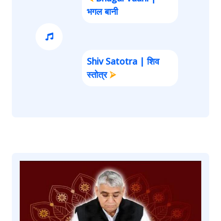
भगल बानी
Shiv Satotra | शिव
स्तोत्र
⮚