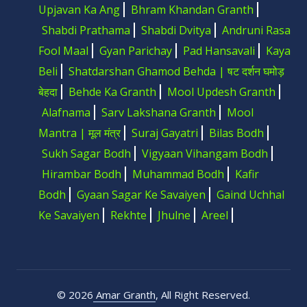
Upjavan Ka Ang
Bhram Khandan Granth
Shabdi Prathama
Shabdi Dvitya
Andruni Rasa
Fool Maal
Gyan Parichay
Pad Hansavali
Kaya
Beli
Shatdarshan Ghamod Behda | षट दर्शन घमोड़
बेहदा
Behde Ka Granth
Mool Updesh Granth
Alafnama
Sarv Lakshana Granth
Mool
Mantra | मूल मंत्र
Suraj Gayatri
Bilas Bodh
Sukh Sagar Bodh
Vigyaan Vihangam Bodh
Hirambar Bodh
Muhammad Bodh
Kafir
Bodh
Gyaan Sagar Ke Savaiyen
Gaind Uchhal
Ke Savaiyen
Rekhte
Jhulne
Areel
©
2026
Amar Granth
, All Right Reserved.