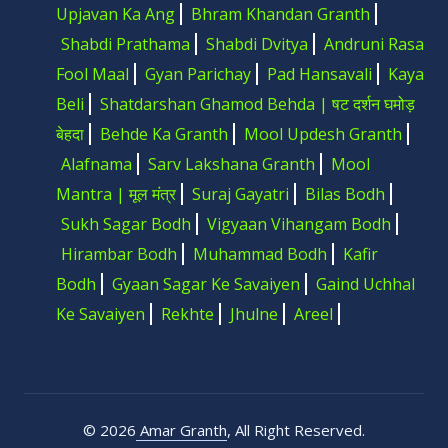
Upjavan Ka Ang
Bhram Khandan Granth
Shabdi Prathama
Shabdi Dvitya
Andruni Rasa
Fool Maal
Gyan Parichay
Pad Hansavali
Kaya
Beli
Shatdarshan Ghamod Behda | षट दर्शन घमोड़
बेहदा
Behde Ka Granth
Mool Updesh Granth
Alafnama
Sarv Lakshana Granth
Mool
Mantra | मूल मंत्र
Suraj Gayatri
Bilas Bodh
Sukh Sagar Bodh
Vigyaan Vihangam Bodh
Hirambar Bodh
Muhammad Bodh
Kafir
Bodh
Gyaan Sagar Ke Savaiyen
Gaind Uchhal
Ke Savaiyen
Rekhte
Jhulne
Areel
©
2026
Amar Granth
, All Right Reserved.