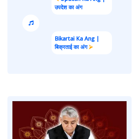
उपदेश का अंग
Bikartai Ka Ang |
बिक्रताई का अंग
⮚