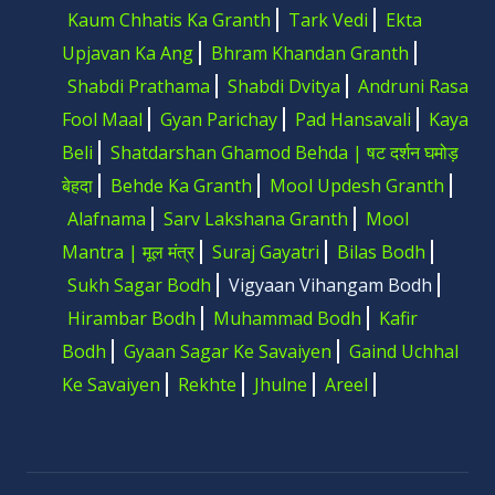
Kaum Chhatis Ka Granth
Tark Vedi
Ekta
Upjavan Ka Ang
Bhram Khandan Granth
Shabdi Prathama
Shabdi Dvitya
Andruni Rasa
Fool Maal
Gyan Parichay
Pad Hansavali
Kaya
Beli
Shatdarshan Ghamod Behda | षट दर्शन घमोड़
बेहदा
Behde Ka Granth
Mool Updesh Granth
Alafnama
Sarv Lakshana Granth
Mool
Mantra | मूल मंत्र
Suraj Gayatri
Bilas Bodh
Sukh Sagar Bodh
Vigyaan Vihangam Bodh
Hirambar Bodh
Muhammad Bodh
Kafir
Bodh
Gyaan Sagar Ke Savaiyen
Gaind Uchhal
Ke Savaiyen
Rekhte
Jhulne
Areel