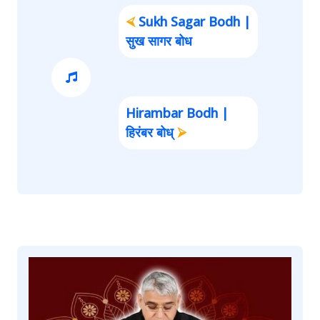
⮘
Sukh Sagar Bodh |
सुख सागर बोध
Hirambar Bodh |
हिरंबर बोध्
⮚