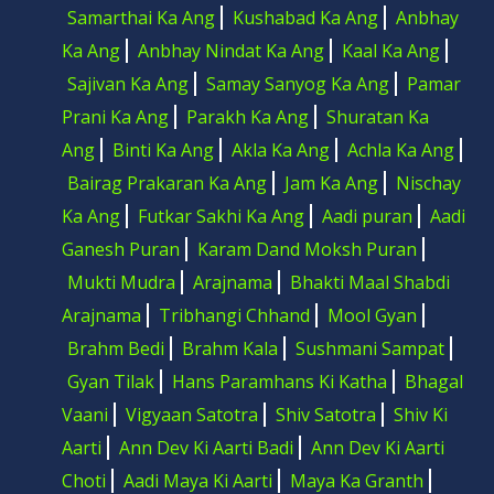
Samarthai Ka Ang
Kushabad Ka Ang
Anbhay
Ka Ang
Anbhay Nindat Ka Ang
Kaal Ka Ang
Sajivan Ka Ang
Samay Sanyog Ka Ang
Pamar
Prani Ka Ang
Parakh Ka Ang
Shuratan Ka
Ang
Binti Ka Ang
Akla Ka Ang
Achla Ka Ang
Bairag Prakaran Ka Ang
Jam Ka Ang
Nischay
Ka Ang
Futkar Sakhi Ka Ang
Aadi puran
Aadi
Ganesh Puran
Karam Dand Moksh Puran
Mukti Mudra
Arajnama
Bhakti Maal Shabdi
Arajnama
Tribhangi Chhand
Mool Gyan
Brahm Bedi
Brahm Kala
Sushmani Sampat
Gyan Tilak
Hans Paramhans Ki Katha
Bhagal
Vaani
Vigyaan Satotra
Shiv Satotra
Shiv Ki
Aarti
Ann Dev Ki Aarti Badi
Ann Dev Ki Aarti
Choti
Aadi Maya Ki Aarti
Maya Ka Granth