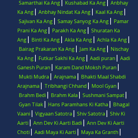
Samarthai Ka Ang
Kushabad Ka Ang
Anbhay
Ka Ang
Anbhay Nindat Ka Ang
Kaal Ka Ang
Sajivan Ka Ang
Samay Sanyog Ka Ang
Pamar
Prani Ka Ang
Parakh Ka Ang
Shuratan Ka
Ang
Binti Ka Ang
Akla Ka Ang
Achla Ka Ang
Bairag Prakaran Ka Ang
Jam Ka Ang
Nischay
Ka Ang
Futkar Sakhi Ka Ang
Aadi puran
Aadi
Ganesh Puran
Karam Dand Moksh Puran
Mukti Mudra
Arajnama
Bhakti Maal Shabdi
Arajnama
Tribhangi Chhand
Mool Gyan
Brahm Bedi
Brahm Kala
Sushmani Sampat
Gyan Tilak
Hans Paramhans Ki Katha
Bhagal
Vaani
Vigyaan Satotra
Shiv Satotra
Shiv Ki
Aarti
Ann Dev Ki Aarti Badi
Ann Dev Ki Aarti
Choti
Aadi Maya Ki Aarti
Maya Ka Granth