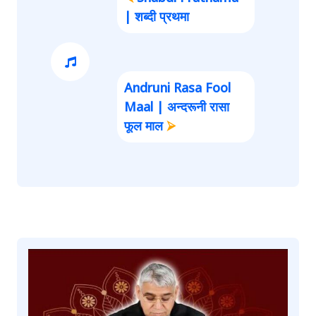
| शब्दी प्रथमा
Andruni Rasa Fool
Maal | अन्दरूनी रासा
फूल माल
⮚