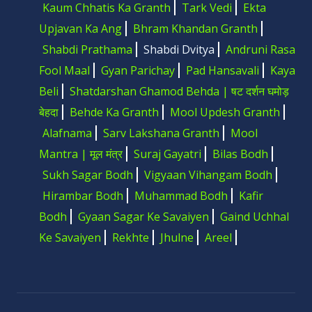
Kaum Chhatis Ka Granth
Tark Vedi
Ekta
Upjavan Ka Ang
Bhram Khandan Granth
Shabdi Prathama
Shabdi Dvitya
Andruni Rasa
Fool Maal
Gyan Parichay
Pad Hansavali
Kaya
Beli
Shatdarshan Ghamod Behda | षट दर्शन घमोड़
बेहदा
Behde Ka Granth
Mool Updesh Granth
Alafnama
Sarv Lakshana Granth
Mool
Mantra | मूल मंत्र
Suraj Gayatri
Bilas Bodh
Sukh Sagar Bodh
Vigyaan Vihangam Bodh
Hirambar Bodh
Muhammad Bodh
Kafir
Bodh
Gyaan Sagar Ke Savaiyen
Gaind Uchhal
Ke Savaiyen
Rekhte
Jhulne
Areel