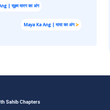
 सूक्ष्म मारग का अंग
Maya Ka Ang | माया का अंग
⮚
th Sahib Chapters