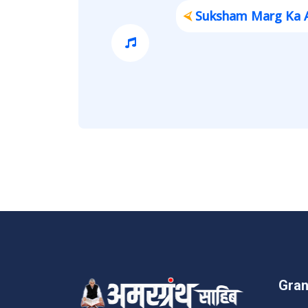
⮘
Suksham Marg Ka Ang |
Gran