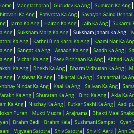
Home
Manglacharan
Gurudev Ka Ang
Sumiran Ka Ang
hitavani Ka Ang
Pativrata Ka Ang
Savaiyan Gaind Uchhal
ng
Jarna Ka Ang
Hairan Ka Ang
Laih Ka Ang
Sukarmi 
a Ang
Suksham Marg Ka Ang
Suksham Janam Ka Ang
M
athni Ka Ang
Kathni Bina Karni Ka Ang
Kaami Nar Ka An
a Ang
Sangat Ka Ang
Asaadh Ka Ang
Saadh Ka Ang
S
a Ang
Vichar Ka Ang
Peev Pichhaan Ka Ang
Abhad Ka A
akshi Ka Ang
Bhekh Ka Ang
Bharm Vidhusan Ka Ang
M
a Ang
Vishwas Ka Ang
Bikartai Ka Ang
Samarthai Ka A
Anbhay Nindat Ka Ang
Kaal Ka Ang
Sajivan Ka Ang
Sama
Parakh Ka Ang
Shuratan Ka Ang
Binti Ka Ang
Akla Ka A
Jam Ka Ang
Nischay Ka Ang
Futkar Sakhi Ka Ang
Aadi p
oksh Puran
Mukti Mudra
Arajnama
Bhakti Maal Shab
yan
Brahm Bedi
Brahm Kala
Sushmani Sampat
Gyan 
aani
Vigyaan Satotra
Shiv Satotra
Shiv Ki Aarti
Ann Dev