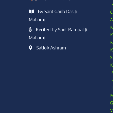
By Sant Garib Das Ji
C
Maharaj
A
K
Recited by Sant Rampal Ji
K
Maharaj
K
Satlok Ashram
K
S
K
M
G
V