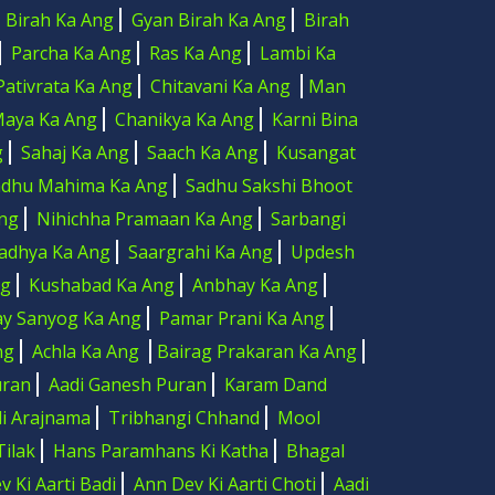
Birah Ka Ang
Gyan Birah Ka Ang
Birah
Parcha Ka Ang
Ras Ka Ang
Lambi Ka
Pativrata Ka Ang
Chitavani Ka Ang
Man
aya Ka Ang
Chanikya Ka Ang
Karni Bina
g
Sahaj Ka Ang
Saach Ka Ang
Kusangat
adhu Mahima Ka Ang
Sadhu Sakshi Bhoot
ng
Nihichha Pramaan Ka Ang
Sarbangi
adhya Ka Ang
Saargrahi Ka Ang
Updesh
ng
Kushabad Ka Ang
Anbhay Ka Ang
y Sanyog Ka Ang
Pamar Prani Ka Ang
ng
Achla Ka Ang
Bairag Prakaran Ka Ang
uran
Aadi Ganesh Puran
Karam Dand
di Arajnama
Tribhangi Chhand
Mool
Tilak
Hans Paramhans Ki Katha
Bhagal
 Ki Aarti Badi
Ann Dev Ki Aarti Choti
Aadi